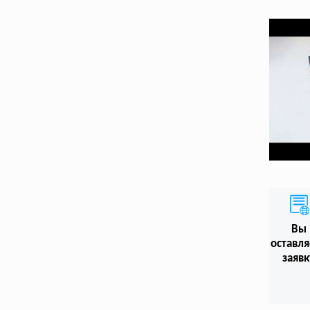
Вы
оставл
заявк