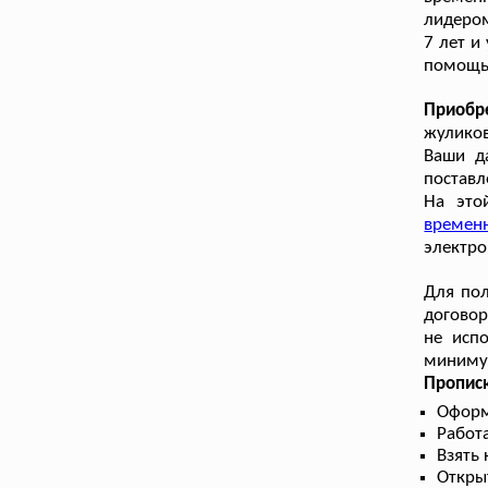
лидером
7 лет и
помощь
Приобр
жуликов
Ваши да
поставл
На это
временн
электро
Для пол
договор
не исп
минимум
Прописк
Оформ
Работа
Взять
Откры