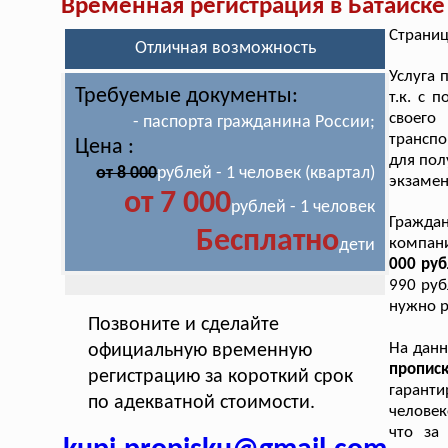
Временная регистрация в Батайске
Страниц
Отличная возможность
Услуга 
Требуемые документы:
т.к. с 
своего
- паспорта гражданина России;
транспо
Цена :
для пол
от 8 000
рублей - 1 человек (квартал)
экзамен
от 7 000
рублей - 1 человек
Граждан
Бесплатно
компан
дети
000 руб
990 руб
нужно р
Позвоните и сделайте
На дан
официальную временную
пропис
регистрацию за короткий срок
гарант
по адекватной стоимости.
человек
что за