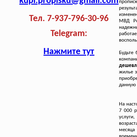
kupi.propisku@gmail.com
пропис
резуль
измене
Тел. 7-937-796-30-96
МВД Ро
надежн
Telegram:
работа
восполь
Нажмите тут
Будьте 
компан
дешевле
жилье з
приобре
данную 
На нас
7 000 р
услуги
возраст
месяца
времен