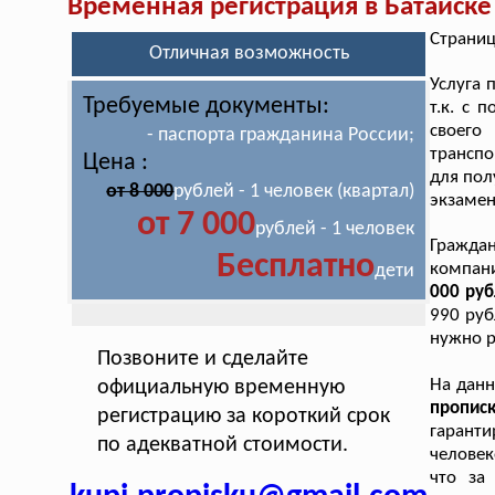
Временная регистрация в Батайске
Страниц
Отличная возможность
Услуга 
Требуемые документы:
т.к. с 
своего
- паспорта гражданина России;
транспо
Цена :
для пол
от 8 000
рублей - 1 человек (квартал)
экзамен
от 7 000
рублей - 1 человек
Граждан
Бесплатно
компан
дети
000 руб
990 руб
нужно р
Позвоните и сделайте
На дан
официальную временную
пропис
регистрацию за короткий срок
гарант
по адекватной стоимости.
человек
что за