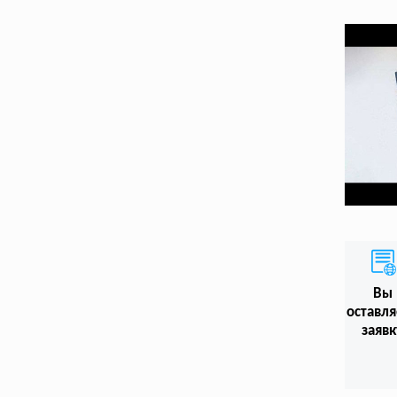
Вы
оставл
заявк