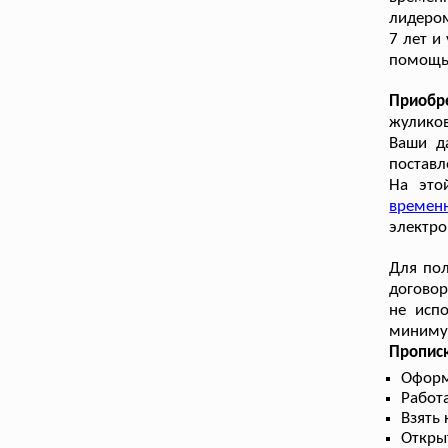
лидером
7 лет и
помощь
Приобр
жуликов
Ваши да
поставл
На это
временн
электро
Для пол
договор
не исп
минимум
Прописк
Оформ
Работа
Взять
Откры