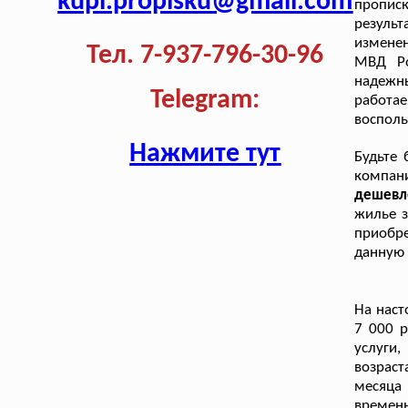
kupi.propisku@gmail.com
пропис
резуль
измене
Тел. 7-937-796-30-96
МВД Ро
надежн
Telegram:
работа
восполь
Нажмите тут
Будьте 
компан
дешевле
жилье з
приобре
данную 
На нас
7 000 р
услуги
возраст
месяца
времен